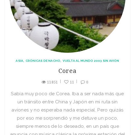
ASIA
CRÓNICAS DE NACHO
VUELTA AL MUNDO 2003 SIN AVIÓN
Corea
11851
11
0
Sabí­a muy poco de Corea. Iba a ser nada más que
un tránsito entre China y Japón en mi ruta sin
aviones y no esperaba nada especial. Pero quizás
por eso me sorprendió y me detuve un poco,
siempre menos de lo deseado, en un paí­s que
anuncia con música clásica la próxima estación del