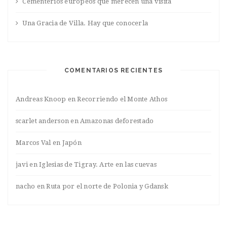
Cementerios europeos que merecen una visita
Una Gracia de Villa. Hay que conocerla
COMENTARIOS RECIENTES
Andreas Knoop
en
Recorriendo el Monte Athos
scarlet anderson
en
Amazonas deforestado
Marcos Val
en
Japón
javi
en
Iglesias de Tigray. Arte en las cuevas
nacho
en
Ruta por el norte de Polonia y Gdansk