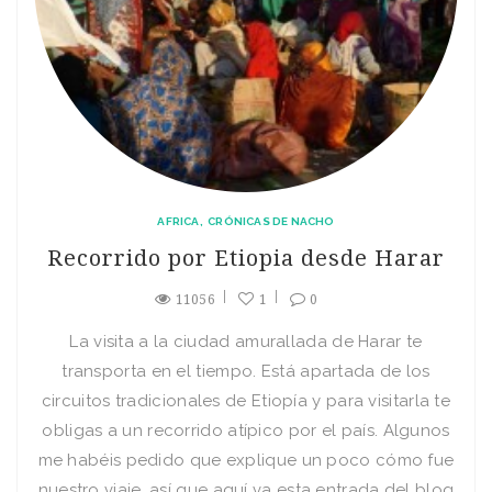
AFRICA
CRÓNICAS DE NACHO
Recorrido por Etiopia desde Harar
11056
1
0
La visita a la ciudad amurallada de Harar te
transporta en el tiempo. Está apartada de los
circuitos tradicionales de Etiopía y para visitarla te
obligas a un recorrido atípico por el país. Algunos
me habéis pedido que explique un poco cómo fue
nuestro viaje, así que aquí va esta entrada del blog