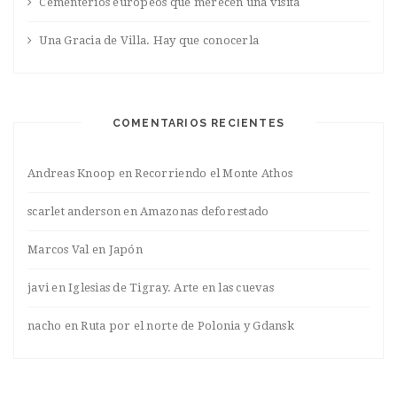
Cementerios europeos que merecen una visita
Una Gracia de Villa. Hay que conocerla
COMENTARIOS RECIENTES
Andreas Knoop
en
Recorriendo el Monte Athos
scarlet anderson
en
Amazonas deforestado
Marcos Val
en
Japón
javi
en
Iglesias de Tigray. Arte en las cuevas
nacho
en
Ruta por el norte de Polonia y Gdansk