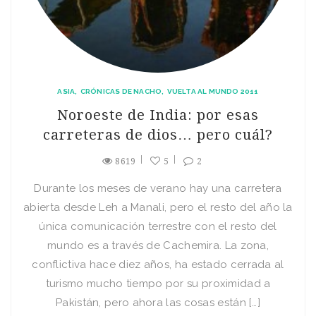
ASIA
CRÓNICAS DE NACHO
VUELTA AL MUNDO 2011
Noroeste de India: por esas
carreteras de dios… pero cuál?
8619
5
2
Durante los meses de verano hay una carretera
abierta desde Leh a Manali, pero el resto del año la
única comunicación terrestre con el resto del
mundo es a través de Cachemira. La zona,
conflictiva hace diez años, ha estado cerrada al
turismo mucho tiempo por su proximidad a
Pakistán, pero ahora las cosas están […]