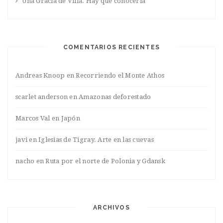
Una Gracia de Villa. Hay que conocerla
COMENTARIOS RECIENTES
Andreas Knoop
en
Recorriendo el Monte Athos
scarlet anderson
en
Amazonas deforestado
Marcos Val
en
Japón
javi
en
Iglesias de Tigray. Arte en las cuevas
nacho
en
Ruta por el norte de Polonia y Gdansk
ARCHIVOS