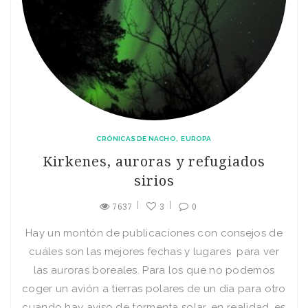
CRÓNICAS DE NACHO
EUROPA
Kirkenes, auroras y refugiados
sirios
7637
3
0
Hay un montón de publicaciones con consejos de
cuáles son las mejores fechas y lugares para ver
las auroras boreales. Para los que no podemos
coger un avión a tierras polares de un día para otro
cuando hay aviso de tormenta solar, en realidad, es