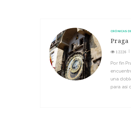
CRÓNICAS D
Praga
12226
Por fin P
encuentr
una doble
para así­