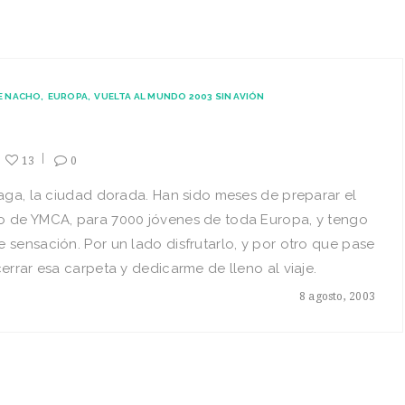
E NACHO
EUROPA
VUELTA AL MUNDO 2003 SIN AVIÓN
13
0
raga, la ciudad dorada. Han sido meses de preparar el
o de YMCA, para 7000 jóvenes de toda Europa, y tengo
 sensación. Por un lado disfrutarlo, y por otro que pase
 cerrar esa carpeta y dedicarme de lleno al viaje.
8 agosto, 2003