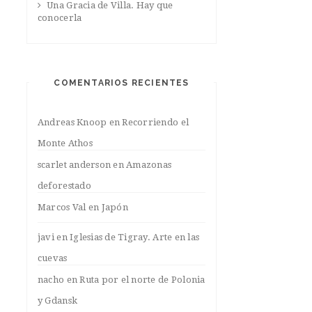
Una Gracia de Villa. Hay que
conocerla
COMENTARIOS RECIENTES
Andreas Knoop
en
Recorriendo el
Monte Athos
scarlet anderson
en
Amazonas
deforestado
Marcos Val
en
Japón
javi
en
Iglesias de Tigray. Arte en las
cuevas
nacho
en
Ruta por el norte de Polonia
y Gdansk