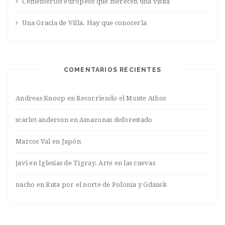
Cementerios europeos que merecen una visita
Una Gracia de Villa. Hay que conocerla
COMENTARIOS RECIENTES
Andreas Knoop
en
Recorriendo el Monte Athos
scarlet anderson
en
Amazonas deforestado
Marcos Val
en
Japón
javi
en
Iglesias de Tigray. Arte en las cuevas
nacho
en
Ruta por el norte de Polonia y Gdansk