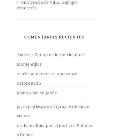
Una Gracia de Villa. Hay que
conocerla
COMENTARIOS RECIENTES
Andreas Knoop
en
Recorriendo el
Monte Athos
scarlet anderson
en
Amazonas
deforestado
Marcos Val
en
Japón
javi
en
Iglesias de Tigray. Arte en las
cuevas
nacho
en
Ruta por el norte de Polonia
y Gdansk