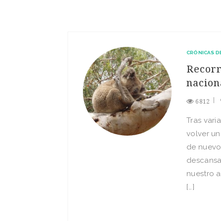
CRÓNICAS D
Recorr
nacion
6812
Tras vari
volver un
de nuevo
descansar
nuestro a
[…]