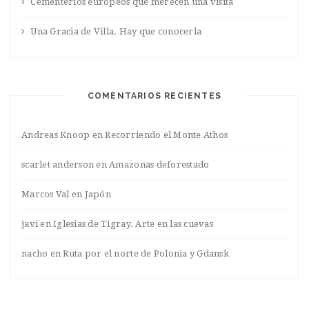
Cementerios europeos que merecen una visita
Una Gracia de Villa. Hay que conocerla
COMENTARIOS RECIENTES
Andreas Knoop
en
Recorriendo el Monte Athos
scarlet anderson
en
Amazonas deforestado
Marcos Val
en
Japón
javi
en
Iglesias de Tigray. Arte en las cuevas
nacho
en
Ruta por el norte de Polonia y Gdansk