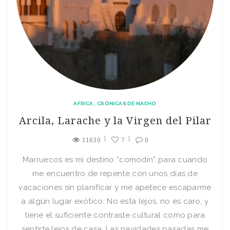
AFRICA
CRÓNICAS DE NACHO
Arcila, Larache y la Virgen del Pilar
11630
7
0
Marruecos es mi destino “comodín” para cuando
me encuentro de repente con unos días de
vacaciones sin planificar y me apetece escaparme
a algún lugar exótico. No está lejos, no es caro, y
tiene el suficiente contraste cultural como para
sentirte lejos de casa. Las navidades pasadas me