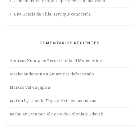
Cementerios europeos que merecen una visita
Una Gracia de Villa. Hay que conocerla
COMENTARIOS RECIENTES
Andreas Knoop
en
Recorriendo el Monte Athos
scarlet anderson
en
Amazonas deforestado
Marcos Val
en
Japón
javi
en
Iglesias de Tigray. Arte en las cuevas
nacho
en
Ruta por el norte de Polonia y Gdansk