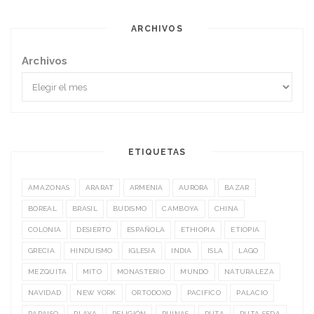
ARCHIVOS
Archivos
ETIQUETAS
AMAZONAS
ARARAT
ARMENIA
AURORA
BAZAR
BOREAL
BRASIL
BUDISMO
CAMBOYA
CHINA
COLONIA
DESIERTO
ESPAÑOLA
ETHIOPIA
ETIOPIA
GRECIA
HINDUISMO
IGLESIA
INDIA
ISLA
LAGO
MEZQUITA
MITO
MONASTERIO
MUNDO
NATURALEZA
NAVIDAD
NEW YORK
ORTODOXO
PACIFICO
PALACIO
PARAISO
PLAYA
RELIGIÓN
RUINAS
RUTA
RUTA SEDA