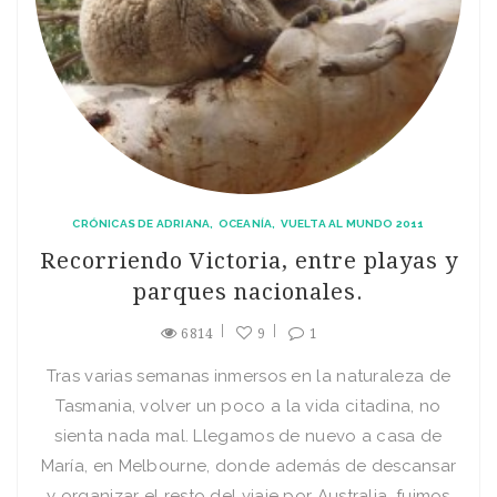
CRÓNICAS DE ADRIANA
OCEANÍA
VUELTA AL MUNDO 2011
Recorriendo Victoria, entre playas y
parques nacionales.
6814
9
1
Tras varias semanas inmersos en la naturaleza de
Tasmania, volver un poco a la vida citadina, no
sienta nada mal. Llegamos de nuevo a casa de
María, en Melbourne, donde además de descansar
y organizar el resto del viaje por Australia, fuimos