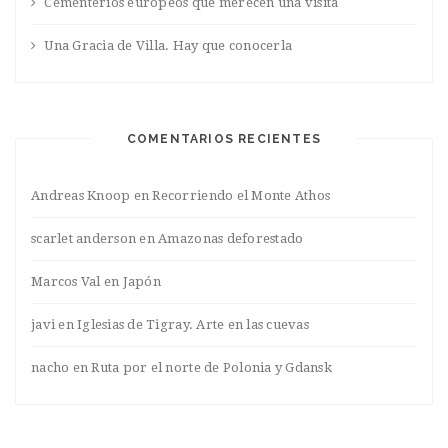
Cementerios europeos que merecen una visita
Una Gracia de Villa. Hay que conocerla
COMENTARIOS RECIENTES
Andreas Knoop
en
Recorriendo el Monte Athos
scarlet anderson
en
Amazonas deforestado
Marcos Val
en
Japón
javi
en
Iglesias de Tigray. Arte en las cuevas
nacho
en
Ruta por el norte de Polonia y Gdansk