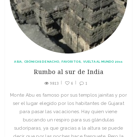
ASIA
CRÓNICAS DE NACHO
FAVORITOS
VUELTA AL MUNDO 2011
Rumbo al sur de India
9813
6
1
Monte Abu es famoso por sus templos jainitas y por
ser el lugar elegido por los habitantes de Gujarat
para pasar las vacaciones. Hay quien viene
buscando un respiro para sus glándulas
sudoríparas, ya que gracias a la altura se puede
decir que por las noches hace fresquete. Pero la