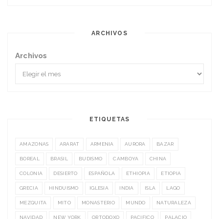
ARCHIVOS
Archivos
ETIQUETAS
AMAZONAS
ARARAT
ARMENIA
AURORA
BAZAR
BOREAL
BRASIL
BUDISMO
CAMBOYA
CHINA
COLONIA
DESIERTO
ESPAÑOLA
ETHIOPIA
ETIOPIA
GRECIA
HINDUISMO
IGLESIA
INDIA
ISLA
LAGO
MEZQUITA
MITO
MONASTERIO
MUNDO
NATURALEZA
NAVIDAD
NEW YORK
ORTODOXO
PACIFICO
PALACIO