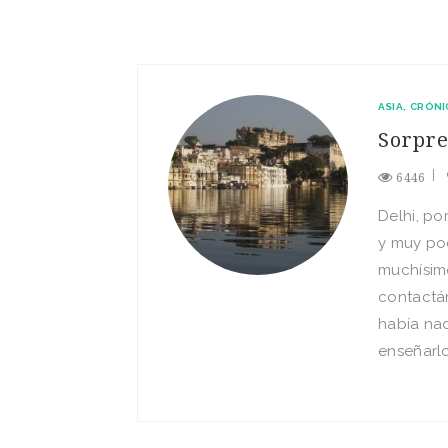
ASIA
CRÓNI
Sorpre
6446
Delhi, po
y muy poc
muchísim
contactán
había na
enseñarlo