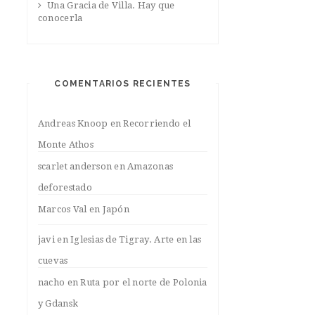
Una Gracia de Villa. Hay que
conocerla
COMENTARIOS RECIENTES
Andreas Knoop
en
Recorriendo el
Monte Athos
scarlet anderson
en
Amazonas
deforestado
Marcos Val
en
Japón
javi
en
Iglesias de Tigray. Arte en las
cuevas
nacho
en
Ruta por el norte de Polonia
y Gdansk