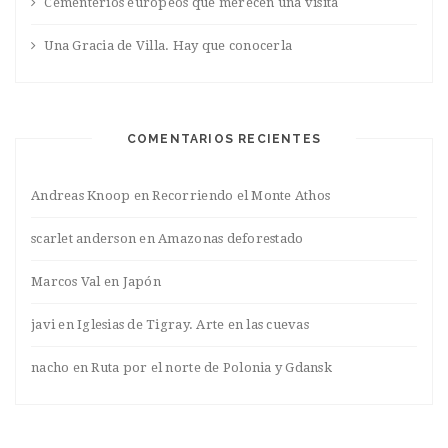
Cementerios europeos que merecen una visita
Una Gracia de Villa. Hay que conocerla
COMENTARIOS RECIENTES
Andreas Knoop
en
Recorriendo el Monte Athos
scarlet anderson
en
Amazonas deforestado
Marcos Val
en
Japón
javi
en
Iglesias de Tigray. Arte en las cuevas
nacho
en
Ruta por el norte de Polonia y Gdansk