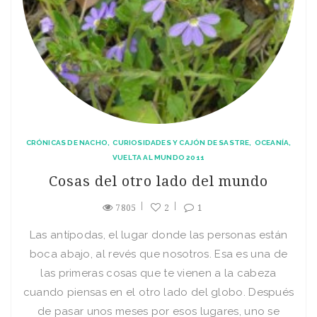
CRÓNICAS DE NACHO
CURIOSIDADES Y CAJÓN DE SASTRE
OCEANÍA
VUELTA AL MUNDO 2011
Cosas del otro lado del mundo
7805
2
1
Las antípodas, el lugar donde las personas están
boca abajo, al revés que nosotros. Esa es una de
las primeras cosas que te vienen a la cabeza
cuando piensas en el otro lado del globo. Después
de pasar unos meses por esos lugares, uno se