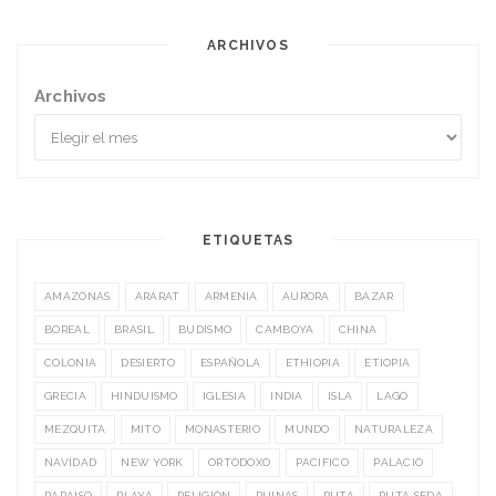
ARCHIVOS
Archivos
ETIQUETAS
AMAZONAS
ARARAT
ARMENIA
AURORA
BAZAR
BOREAL
BRASIL
BUDISMO
CAMBOYA
CHINA
COLONIA
DESIERTO
ESPAÑOLA
ETHIOPIA
ETIOPIA
GRECIA
HINDUISMO
IGLESIA
INDIA
ISLA
LAGO
MEZQUITA
MITO
MONASTERIO
MUNDO
NATURALEZA
NAVIDAD
NEW YORK
ORTODOXO
PACIFICO
PALACIO
PARAISO
PLAYA
RELIGIÓN
RUINAS
RUTA
RUTA SEDA