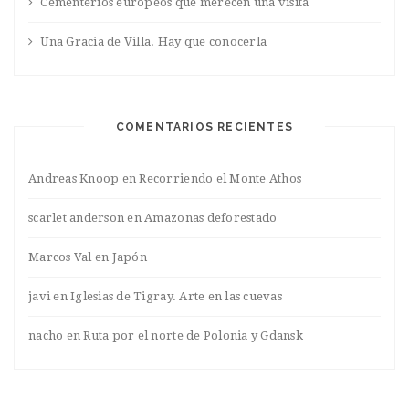
Cementerios europeos que merecen una visita
Una Gracia de Villa. Hay que conocerla
COMENTARIOS RECIENTES
Andreas Knoop
en
Recorriendo el Monte Athos
scarlet anderson
en
Amazonas deforestado
Marcos Val
en
Japón
javi
en
Iglesias de Tigray. Arte en las cuevas
nacho
en
Ruta por el norte de Polonia y Gdansk