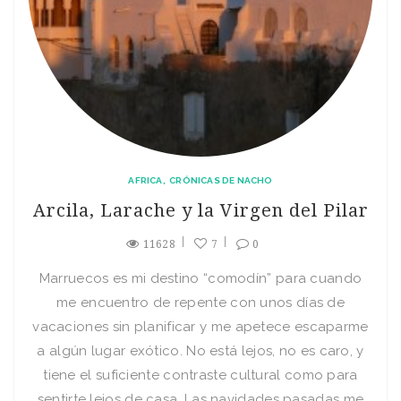
AFRICA
CRÓNICAS DE NACHO
Arcila, Larache y la Virgen del Pilar
11628
7
0
Marruecos es mi destino “comodín” para cuando
me encuentro de repente con unos días de
vacaciones sin planificar y me apetece escaparme
a algún lugar exótico. No está lejos, no es caro, y
tiene el suficiente contraste cultural como para
sentirte lejos de casa. Las navidades pasadas me