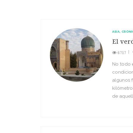
ASIA
CRÓNI
El ver
6717
No todo 
condicion
algunos f
kilómetr
de aquell