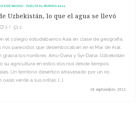
CAS DE NACHO
VUELTA AL MUNDO 2011
de Uzbekistán, lo que el agua se llevó
5
2
n el colegio estudiábamos Asia en clase de geografía,
s ríos parecidos que desembocaban en el Mar de Aral.
 gracia los nombres: Amu-Daria y Syr-Daria. Uzbekistán
 su agricultura en estos dos ríos desde tiempos
les. Un territorio desértico atravesado por un río
oasis verde a sus orillas, […]
18 septiembre, 2011