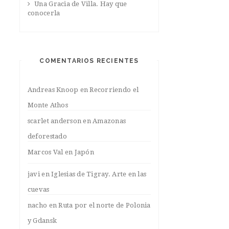
Una Gracia de Villa. Hay que
conocerla
COMENTARIOS RECIENTES
Andreas Knoop
en
Recorriendo el
Monte Athos
scarlet anderson
en
Amazonas
deforestado
Marcos Val
en
Japón
javi
en
Iglesias de Tigray. Arte en las
cuevas
nacho
en
Ruta por el norte de Polonia
y Gdansk