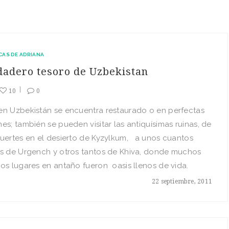
CAS DE ADRIANA
dadero tesoro de Uzbekistan
10
0
en Uzbekistán se encuentra restaurado o en perfectas
es; también se pueden visitar las antiquísimas ruinas, de
uertes en el desierto de Kyzylkum, a unos cuantos
os de Urgench y otros tantos de Khiva, donde muchos
os lugares en antaño fueron oasis llenos de vida.
22 septiembre, 2011