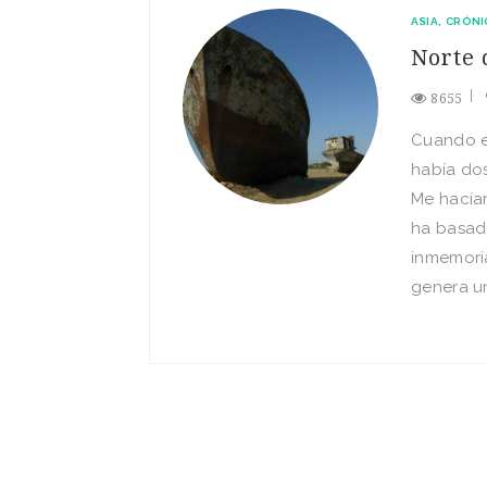
ASIA
CRÓNI
Norte 
8655
Cuando e
había do
Me hacían
ha basado
inmemoria
genera un 