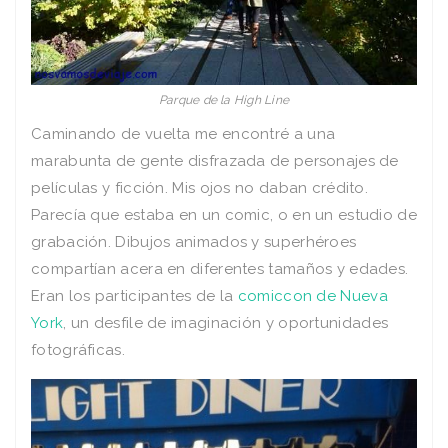
Parque de la High Line
Caminando de vuelta me encontré a una
marabunta de gente disfrazada de personajes de
películas y ficción. Mis ojos no daban crédito.
Parecía que estaba en un comic, o en un estudio de
grabación. Dibujos animados y superhéroes
compartían acera en diferentes tamaños y edades.
Eran los participantes de la
comiccon de Nueva
York
, un desfile de imaginación y oportunidades
fotográficas.