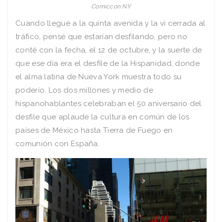
Comiccon NY
Cuando llegué a la quinta avenida y la vi cerrada al
tráfico, pensé que estarían desfilando, pero no
conté con la fecha, el 12 de octubre, y la suerte de
que ese día era el desfile de la Hispanidad, donde
el alma latina de Nueva York muestra todo su
poderío. Los dos millones y medio de
hispanohablantes celebraban el 50 aniversario del
desfile que aplaude la cultura en común de los
países de México hasta Tierra de Fuego en
comunión con España.