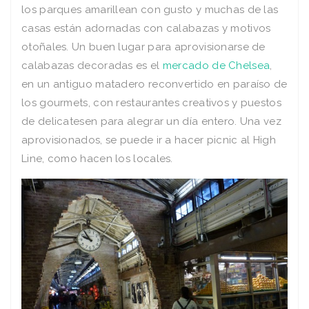
los parques amarillean con gusto y muchas de las
casas están adornadas con calabazas y motivos
otoñales. Un buen lugar para aprovisionarse de
calabazas decoradas es el
mercado de Chelsea
,
en un antiguo matadero reconvertido en paraíso de
los gourmets, con restaurantes creativos y puestos
de delicatesen para alegrar un día entero. Una vez
aprovisionados, se puede ir a hacer picnic al High
Line, como hacen los locales.