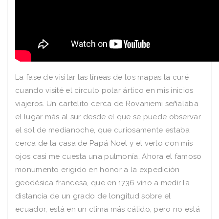
La fase de visitar las líneas de los mapas la curé
cuando visité el círculo polar ártico en mis inicios
viajeros. Un cartelito cerca de Rovaniemi señalaba
el lugar más al sur desde el que se puede observar
el sol de medianoche, que curiosamente estaba
cerca de la casa de Papá Noel y el verlo con mis
ojos casi me cuesta una pulmonía. Ahora el famoso
monumento erigido en honor a la expedición
geodésica francesa, que en 1736 vino a medir la
distancia de un grado de longitud sobre el
ecuador, está en un clima más cálido, pero no está