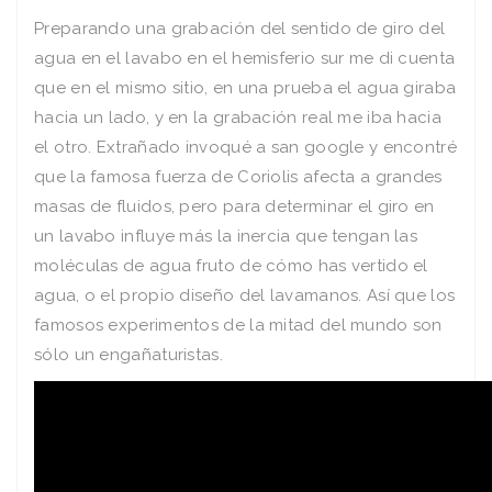
Preparando una grabación del sentido de giro del
agua en el lavabo en el hemisferio sur me di cuenta
que en el mismo sitio, en una prueba el agua giraba
hacia un lado, y en la grabación real me iba hacia
el otro. Extrañado invoqué a san google y encontré
que la famosa fuerza de Coriolis afecta a grandes
masas de fluidos, pero para determinar el giro en
un lavabo influye más la inercia que tengan las
moléculas de agua fruto de cómo has vertido el
agua, o el propio diseño del lavamanos. Así que los
famosos experimentos de la mitad del mundo son
sólo un engañaturistas.