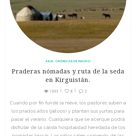
ASIA
CRÓNICAS DE NACHO
Praderas nómadas y ruta de la seda
en Kirguistán.
7093
8
2
Cuando por fin funde la nieve, los pastores suben a
los prados altos (jailoos) y plantan sus yurtas para
pasar el verano. Cualquiera que se acerque podrá
disfrutar de la cálida hospitalidad heredada de los
nómadas kirguís. Los niños salen corriendo de las