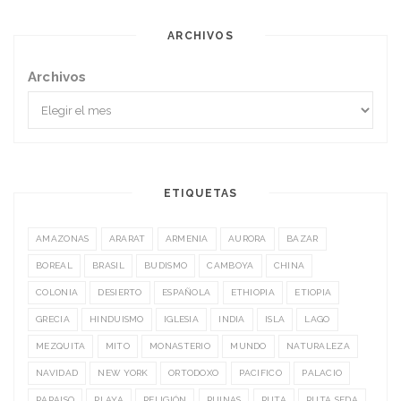
ARCHIVOS
Archivos
ETIQUETAS
AMAZONAS
ARARAT
ARMENIA
AURORA
BAZAR
BOREAL
BRASIL
BUDISMO
CAMBOYA
CHINA
COLONIA
DESIERTO
ESPAÑOLA
ETHIOPIA
ETIOPIA
GRECIA
HINDUISMO
IGLESIA
INDIA
ISLA
LAGO
MEZQUITA
MITO
MONASTERIO
MUNDO
NATURALEZA
NAVIDAD
NEW YORK
ORTODOXO
PACIFICO
PALACIO
PARAISO
PLAYA
RELIGIÓN
RUINAS
RUTA
RUTA SEDA