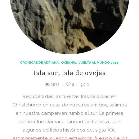
CRÓNICAS DE ADRIANA
OCEANÍA
VUELTA AL MUNDO 2011
Isla sur, isla de ovejas
6078
5
0
Recuperadas las fuerzas tras seis días en
Christchurch en casa de nuestros amigos, salimos
en nuestra campervan rumbo al sur. La primera
parada fue Oamaru, ciudad pintoresca, con
algunos edificios históricos del siglo XIX.;
lastimosamente, cuando estuvimos, fue uno de los