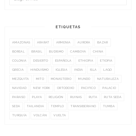
ETIQUETAS
AMAZONAS
ARARAT
ARMENIA
AURORA
BAZAR
BOREAL
BRASIL
BUDISMO
CAMBOYA
CHINA
COLONIA
DESIERTO
ESPAÑOLA
ETHIOPIA
ETIOPIA
GRECIA
HINDUISMO
IGLESIA
INDIA
ISLA
LAGO
MEZQUITA
MITO
MONASTERIO
MUNDO
NATURALEZA
NAVIDAD
NEW YORK
ORTODOXO
PACIFICO
PALACIO
PARAISO
PLAYA
RELIGIÓN
RUINAS
RUTA
RUTA SEDA
SEDA
TAILANDIA
TEMPLO
TRANSIBERIANO
TUMBA
TURQUÍA
VOLCÁN
VUELTA