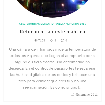
ASIA
CRÓNICAS DE NACHO
VUELTA AL MUNDO 2011
Retorno al sudeste asiático
7108
8
0
Una cámara de infrarrojos mide la temperatura de
todos los viajeros que llegan al aeropuerto por si
alguno quisiera traerse una enfermedad no
deseada. En el control de pasaportes te escanean
las huellas digitales de los dedos y te hacen una
foto para verificar que eres tú y no una
reencarnación. Es como si, tras […]
17 diciembre, 2011