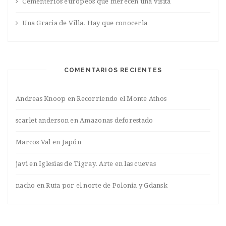
Cementerios europeos que merecen una visita
Una Gracia de Villa. Hay que conocerla
COMENTARIOS RECIENTES
Andreas Knoop
en
Recorriendo el Monte Athos
scarlet anderson
en
Amazonas deforestado
Marcos Val
en
Japón
javi
en
Iglesias de Tigray. Arte en las cuevas
nacho
en
Ruta por el norte de Polonia y Gdansk