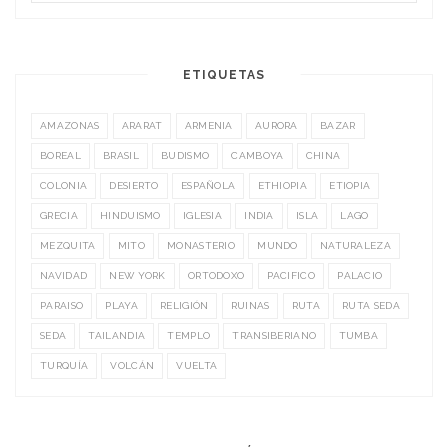
ETIQUETAS
AMAZONAS
ARARAT
ARMENIA
AURORA
BAZAR
BOREAL
BRASIL
BUDISMO
CAMBOYA
CHINA
COLONIA
DESIERTO
ESPAÑOLA
ETHIOPIA
ETIOPIA
GRECIA
HINDUISMO
IGLESIA
INDIA
ISLA
LAGO
MEZQUITA
MITO
MONASTERIO
MUNDO
NATURALEZA
NAVIDAD
NEW YORK
ORTODOXO
PACIFICO
PALACIO
PARAISO
PLAYA
RELIGIÓN
RUINAS
RUTA
RUTA SEDA
SEDA
TAILANDIA
TEMPLO
TRANSIBERIANO
TUMBA
TURQUÍA
VOLCÁN
VUELTA