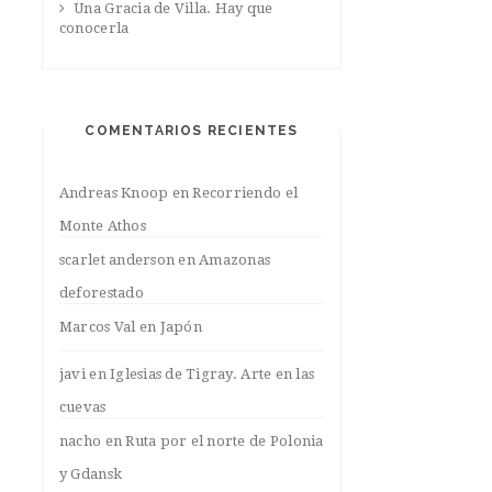
Una Gracia de Villa. Hay que
conocerla
COMENTARIOS RECIENTES
Andreas Knoop
en
Recorriendo el
Monte Athos
scarlet anderson
en
Amazonas
deforestado
Marcos Val
en
Japón
javi
en
Iglesias de Tigray. Arte en las
cuevas
nacho
en
Ruta por el norte de Polonia
y Gdansk