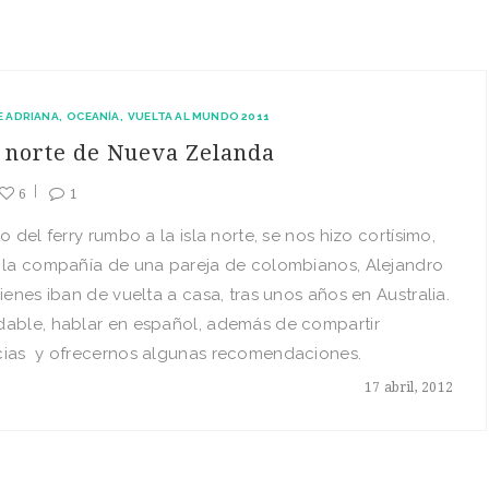
E ADRIANA
OCEANÍA
VUELTA AL MUNDO 2011
a norte de Nueva Zelanda
6
1
to del ferry rumbo a la isla norte, se nos hizo cortísimo,
a la compañía de una pareja de colombianos, Alejandro
uienes iban de vuelta a casa, tras unos años en Australia.
dable, hablar en español, además de compartir
cias y ofrecernos algunas recomendaciones.
17 abril, 2012