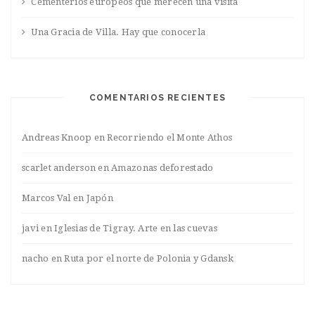
Cementerios europeos que merecen una visita
Una Gracia de Villa. Hay que conocerla
COMENTARIOS RECIENTES
Andreas Knoop
en
Recorriendo el Monte Athos
scarlet anderson
en
Amazonas deforestado
Marcos Val
en
Japón
javi
en
Iglesias de Tigray. Arte en las cuevas
nacho
en
Ruta por el norte de Polonia y Gdansk