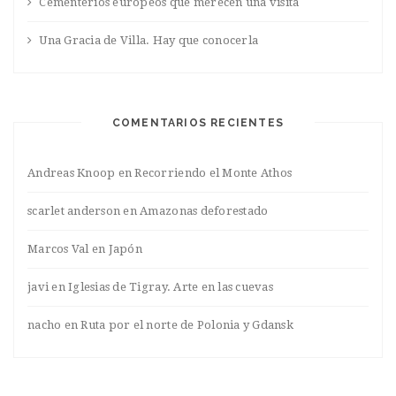
Cementerios europeos que merecen una visita
Una Gracia de Villa. Hay que conocerla
COMENTARIOS RECIENTES
Andreas Knoop
en
Recorriendo el Monte Athos
scarlet anderson
en
Amazonas deforestado
Marcos Val
en
Japón
javi
en
Iglesias de Tigray. Arte en las cuevas
nacho
en
Ruta por el norte de Polonia y Gdansk