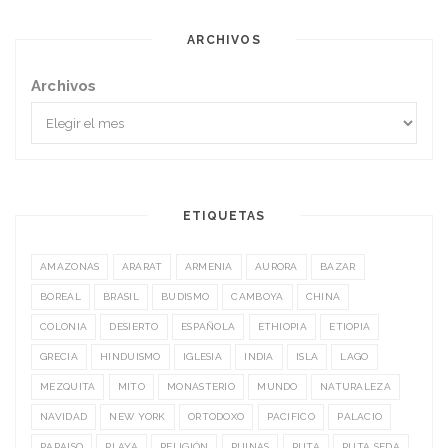
ARCHIVOS
Archivos
ETIQUETAS
AMAZONAS
ARARAT
ARMENIA
AURORA
BAZAR
BOREAL
BRASIL
BUDISMO
CAMBOYA
CHINA
COLONIA
DESIERTO
ESPAÑOLA
ETHIOPIA
ETIOPIA
GRECIA
HINDUISMO
IGLESIA
INDIA
ISLA
LAGO
MEZQUITA
MITO
MONASTERIO
MUNDO
NATURALEZA
NAVIDAD
NEW YORK
ORTODOXO
PACIFICO
PALACIO
PARAISO
PLAYA
RELIGIÓN
RUINAS
RUTA
RUTA SEDA