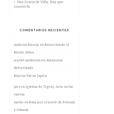
Una Gracia de Villa. Hay que
conocerla
COMENTARIOS RECIENTES
Andreas Knoop
en
Recorriendo el
Monte Athos
scarlet anderson
en
Amazonas
deforestado
Marcos Val
en
Japón
javi
en
Iglesias de Tigray. Arte en las
cuevas
nacho
en
Ruta por el norte de Polonia
y Gdansk