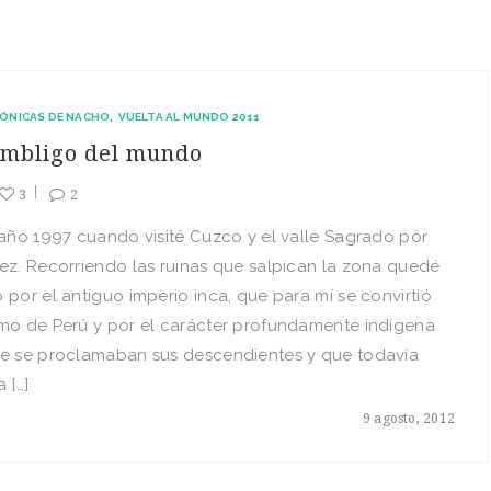
ÓNICAS DE NACHO
VUELTA AL MUNDO 2011
ombligo del mundo
3
2
 año 1997 cuando visité Cuzco y el valle Sagrado por
ez. Recorriendo las ruinas que salpican la zona quedé
 por el antiguo imperio inca, que para mí se convirtió
imo de Perú y por el carácter profundamente indígena
ue se proclamaban sus descendientes y que todavía
a […]
9 agosto, 2012