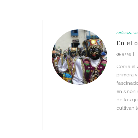
AMÉRICA
CR
En el 
9596
Corría el
primera v
fascinado
en sinón
de los q
cultivan l