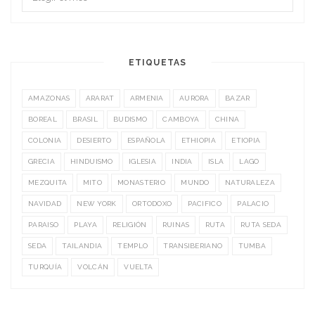
ETIQUETAS
AMAZONAS
ARARAT
ARMENIA
AURORA
BAZAR
BOREAL
BRASIL
BUDISMO
CAMBOYA
CHINA
COLONIA
DESIERTO
ESPAÑOLA
ETHIOPIA
ETIOPIA
GRECIA
HINDUISMO
IGLESIA
INDIA
ISLA
LAGO
MEZQUITA
MITO
MONASTERIO
MUNDO
NATURALEZA
NAVIDAD
NEW YORK
ORTODOXO
PACIFICO
PALACIO
PARAISO
PLAYA
RELIGIÓN
RUINAS
RUTA
RUTA SEDA
SEDA
TAILANDIA
TEMPLO
TRANSIBERIANO
TUMBA
TURQUÍA
VOLCÁN
VUELTA