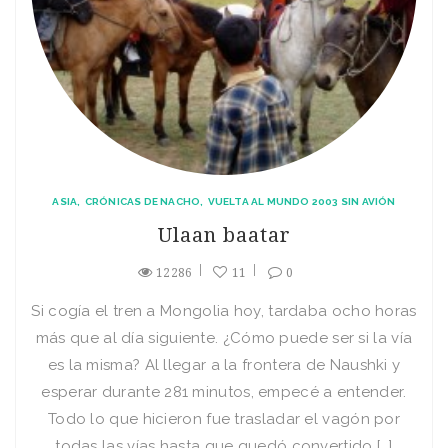
ASIA
CRÓNICAS DE NACHO
VUELTA AL MUNDO 2003 SIN AVIÓN
Ulaan baatar
12286
11
0
Si cogí­a el tren a Mongolia hoy, tardaba ocho horas
más que al dí­a siguiente. ¿Cómo puede ser si la ví­a
es la misma? Al llegar a la frontera de Naushki y
esperar durante 281 minutos, empecé a entender.
Todo lo que hicieron fue trasladar el vagón por
todas las ví­as hasta que quedó convertido […]