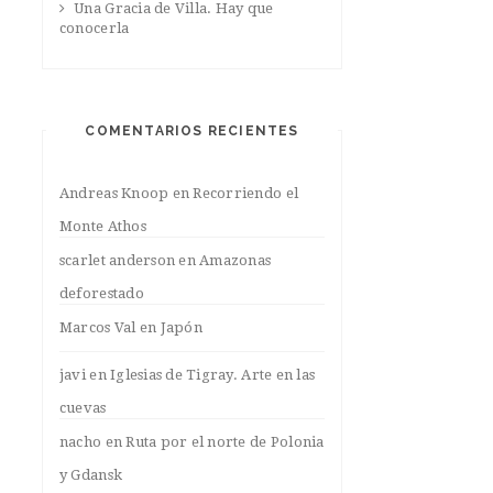
Una Gracia de Villa. Hay que
conocerla
COMENTARIOS RECIENTES
Andreas Knoop
en
Recorriendo el
Monte Athos
scarlet anderson
en
Amazonas
deforestado
Marcos Val
en
Japón
javi
en
Iglesias de Tigray. Arte en las
cuevas
nacho
en
Ruta por el norte de Polonia
y Gdansk