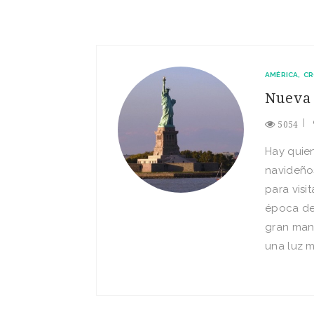
AMÉRICA
CR
Nueva 
5054
Hay quien
navideño
para visi
época de
gran manz
una luz m