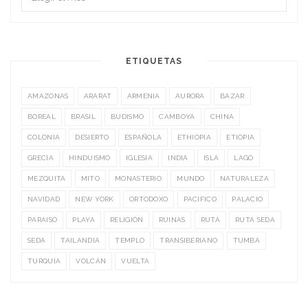
ETIQUETAS
AMAZONAS
ARARAT
ARMENIA
AURORA
BAZAR
BOREAL
BRASIL
BUDISMO
CAMBOYA
CHINA
COLONIA
DESIERTO
ESPAÑOLA
ETHIOPIA
ETIOPIA
GRECIA
HINDUISMO
IGLESIA
INDIA
ISLA
LAGO
MEZQUITA
MITO
MONASTERIO
MUNDO
NATURALEZA
NAVIDAD
NEW YORK
ORTODOXO
PACIFICO
PALACIO
PARAISO
PLAYA
RELIGIÓN
RUINAS
RUTA
RUTA SEDA
SEDA
TAILANDIA
TEMPLO
TRANSIBERIANO
TUMBA
TURQUÍA
VOLCÁN
VUELTA