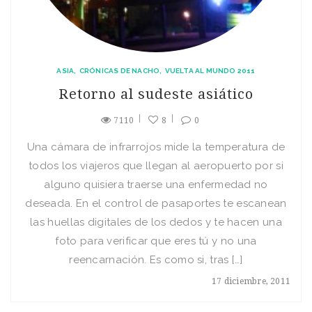
ASIA
CRÓNICAS DE NACHO
VUELTA AL MUNDO 2011
Retorno al sudeste asiático
7110
8
0
Una cámara de infrarrojos mide la temperatura de
todos los viajeros que llegan al aeropuerto por si
alguno quisiera traerse una enfermedad no
deseada. En el control de pasaportes te escanean
las huellas digitales de los dedos y te hacen una
foto para verificar que eres tú y no una
reencarnación. Es como si, tras […]
17 diciembre, 2011