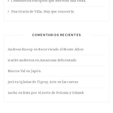
Cementerios europeos que merecen una visita
Una Gracia de Villa. Hay que conocerla
COMENTARIOS RECIENTES
Andreas Knoop
en
Recorriendo el Monte Athos
scarlet anderson
en
Amazonas deforestado
Marcos Val
en
Japón
javi
en
Iglesias de Tigray. Arte en las cuevas
nacho
en
Ruta por el norte de Polonia y Gdansk