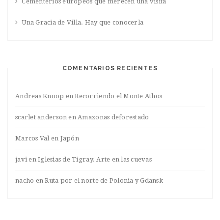
Cementerios europeos que merecen una visita
Una Gracia de Villa. Hay que conocerla
COMENTARIOS RECIENTES
Andreas Knoop
en
Recorriendo el Monte Athos
scarlet anderson
en
Amazonas deforestado
Marcos Val
en
Japón
javi
en
Iglesias de Tigray. Arte en las cuevas
nacho
en
Ruta por el norte de Polonia y Gdansk