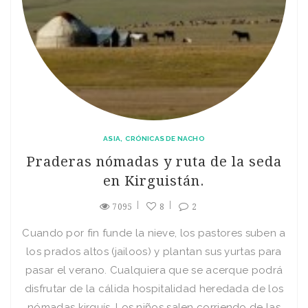
ASIA
CRÓNICAS DE NACHO
Praderas nómadas y ruta de la seda
en Kirguistán.
7095
8
2
Cuando por fin funde la nieve, los pastores suben a
los prados altos (jailoos) y plantan sus yurtas para
pasar el verano. Cualquiera que se acerque podrá
disfrutar de la cálida hospitalidad heredada de los
nómadas kirguís. Los niños salen corriendo de las