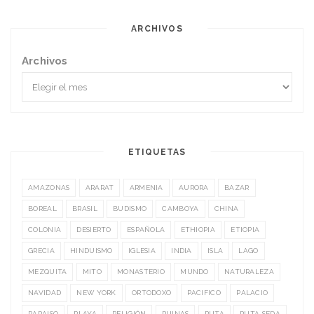
ARCHIVOS
Archivos
ETIQUETAS
AMAZONAS
ARARAT
ARMENIA
AURORA
BAZAR
BOREAL
BRASIL
BUDISMO
CAMBOYA
CHINA
COLONIA
DESIERTO
ESPAÑOLA
ETHIOPIA
ETIOPIA
GRECIA
HINDUISMO
IGLESIA
INDIA
ISLA
LAGO
MEZQUITA
MITO
MONASTERIO
MUNDO
NATURALEZA
NAVIDAD
NEW YORK
ORTODOXO
PACIFICO
PALACIO
PARAISO
PLAYA
RELIGIÓN
RUINAS
RUTA
RUTA SEDA