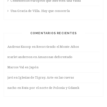
Cementerios europeos que merecen una visita
Una Gracia de Villa. Hay que conocerla
COMENTARIOS RECIENTES
Andreas Knoop
en
Recorriendo el Monte Athos
scarlet anderson
en
Amazonas deforestado
Marcos Val
en
Japón
javi
en
Iglesias de Tigray. Arte en las cuevas
nacho
en
Ruta por el norte de Polonia y Gdansk