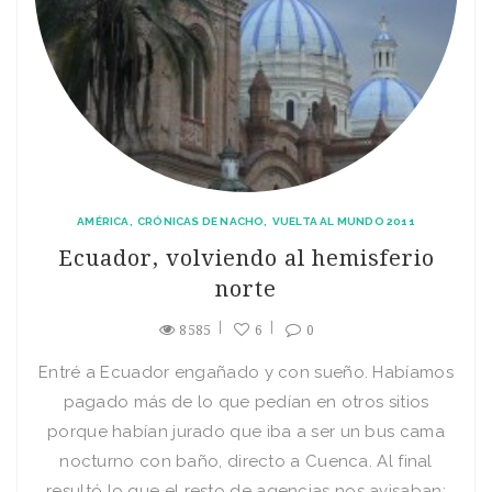
AMÉRICA
CRÓNICAS DE NACHO
VUELTA AL MUNDO 2011
Ecuador, volviendo al hemisferio
norte
8585
6
0
Entré a Ecuador engañado y con sueño. Habíamos
pagado más de lo que pedían en otros sitios
porque habían jurado que iba a ser un bus cama
nocturno con baño, directo a Cuenca. Al final
resultó lo que el resto de agencias nos avisaban: