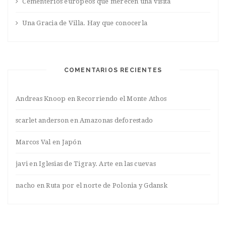
Cementerios europeos que merecen una visita
Una Gracia de Villa. Hay que conocerla
COMENTARIOS RECIENTES
Andreas Knoop
en
Recorriendo el Monte Athos
scarlet anderson
en
Amazonas deforestado
Marcos Val
en
Japón
javi
en
Iglesias de Tigray. Arte en las cuevas
nacho
en
Ruta por el norte de Polonia y Gdansk