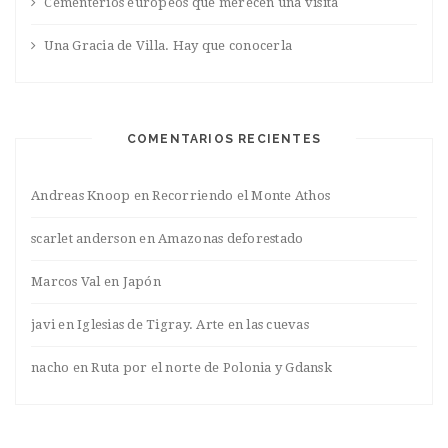
Cementerios europeos que merecen una visita
Una Gracia de Villa. Hay que conocerla
COMENTARIOS RECIENTES
Andreas Knoop
en
Recorriendo el Monte Athos
scarlet anderson
en
Amazonas deforestado
Marcos Val
en
Japón
javi
en
Iglesias de Tigray. Arte en las cuevas
nacho
en
Ruta por el norte de Polonia y Gdansk