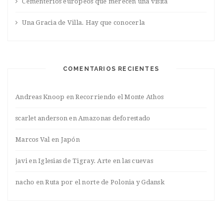
Cementerios europeos que merecen una visita
Una Gracia de Villa. Hay que conocerla
COMENTARIOS RECIENTES
Andreas Knoop
en
Recorriendo el Monte Athos
scarlet anderson
en
Amazonas deforestado
Marcos Val
en
Japón
javi
en
Iglesias de Tigray. Arte en las cuevas
nacho
en
Ruta por el norte de Polonia y Gdansk