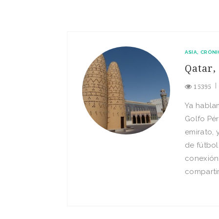
ASIA
CRÓNI
Qatar,
15395
Ya hablam
Golfo Pér
emirato, 
de fútbol
conexión
compartir,