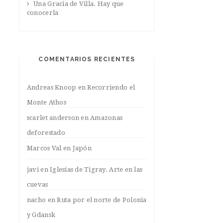
Una Gracia de Villa. Hay que
conocerla
COMENTARIOS RECIENTES
Andreas Knoop
en
Recorriendo el
Monte Athos
scarlet anderson
en
Amazonas
deforestado
Marcos Val
en
Japón
javi
en
Iglesias de Tigray. Arte en las
cuevas
nacho
en
Ruta por el norte de Polonia
y Gdansk