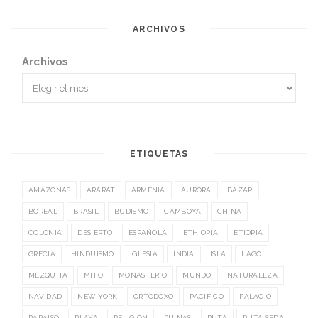
ARCHIVOS
Archivos
ETIQUETAS
AMAZONAS
ARARAT
ARMENIA
AURORA
BAZAR
BOREAL
BRASIL
BUDISMO
CAMBOYA
CHINA
COLONIA
DESIERTO
ESPAÑOLA
ETHIOPIA
ETIOPIA
GRECIA
HINDUISMO
IGLESIA
INDIA
ISLA
LAGO
MEZQUITA
MITO
MONASTERIO
MUNDO
NATURALEZA
NAVIDAD
NEW YORK
ORTODOXO
PACIFICO
PALACIO
PARAISO
PLAYA
RELIGIÓN
RUINAS
RUTA
RUTA SEDA