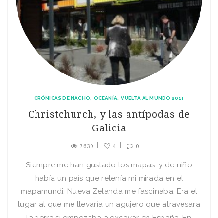
CRÓNICAS DE NACHO
OCEANÍA
VUELTA AL MUNDO 2011
Christchurch, y las antípodas de
Galicia
7639
4
0
Siempre me han gustado los mapas, y de niño
había un país que retenía mi mirada en el
mapamundi: Nueva Zelanda me fascinaba. Era el
lugar al que me llevaría un agujero que atravesara
la tierra si empezaba a excavar en España. En