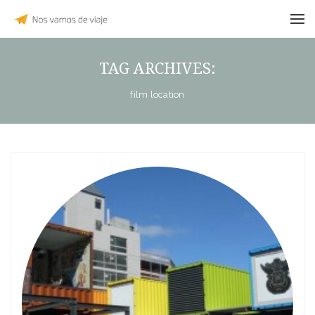
TAG ARCHIVES:
film location