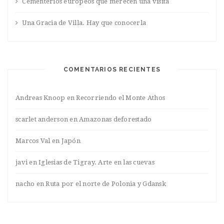
Cementerios europeos que merecen una visita
Una Gracia de Villa. Hay que conocerla
COMENTARIOS RECIENTES
Andreas Knoop
en
Recorriendo el Monte Athos
scarlet anderson
en
Amazonas deforestado
Marcos Val
en
Japón
javi
en
Iglesias de Tigray. Arte en las cuevas
nacho
en
Ruta por el norte de Polonia y Gdansk