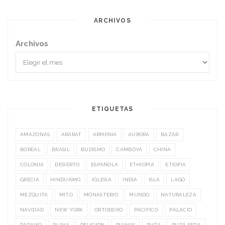
ARCHIVOS
Archivos
ETIQUETAS
AMAZONAS
ARARAT
ARMENIA
AURORA
BAZAR
BOREAL
BRASIL
BUDISMO
CAMBOYA
CHINA
COLONIA
DESIERTO
ESPAÑOLA
ETHIOPIA
ETIOPIA
GRECIA
HINDUISMO
IGLESIA
INDIA
ISLA
LAGO
MEZQUITA
MITO
MONASTERIO
MUNDO
NATURALEZA
NAVIDAD
NEW YORK
ORTODOXO
PACIFICO
PALACIO
PARAISO
PLAYA
RELIGIÓN
RUINAS
RUTA
RUTA SEDA