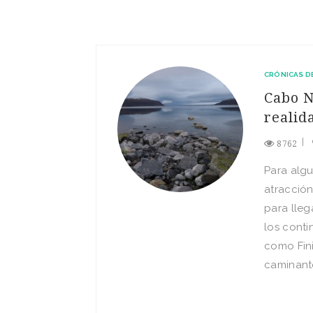
CRÓNICAS D
Cabo N
realid
8762
Para alg
atracció
para lleg
los conti
como Fini
caminante