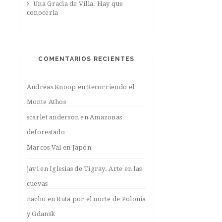
Una Gracia de Villa. Hay que
conocerla
COMENTARIOS RECIENTES
Andreas Knoop
en
Recorriendo el
Monte Athos
scarlet anderson
en
Amazonas
deforestado
Marcos Val
en
Japón
javi
en
Iglesias de Tigray. Arte en las
cuevas
nacho
en
Ruta por el norte de Polonia
y Gdansk