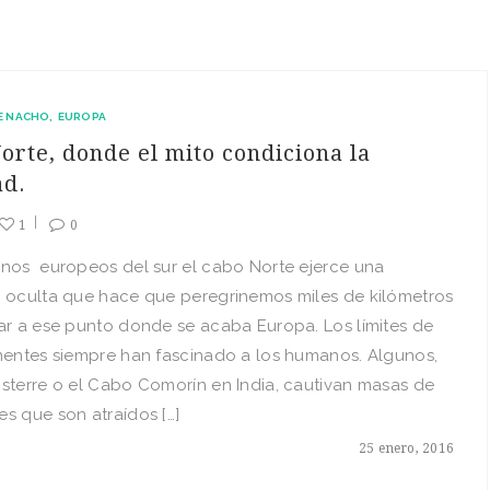
E NACHO
EUROPA
orte, donde el mito condiciona la
ad.
1
0
unos europeos del sur el cabo Norte ejerce una
n oculta que hace que peregrinemos miles de kilómetros
ar a ese punto donde se acaba Europa. Los límites de
nentes siempre han fascinado a los humanos. Algunos,
sterre o el Cabo Comorín en India, cautivan masas de
s que son atraídos […]
25 enero, 2016