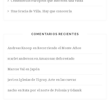
Cementerios europeos que merecen una visita
Una Gracia de Villa. Hay que conocerla
COMENTARIOS RECIENTES
Andreas Knoop
en
Recorriendo el Monte Athos
scarlet anderson
en
Amazonas deforestado
Marcos Val
en
Japón
javi
en
Iglesias de Tigray. Arte en las cuevas
nacho
en
Ruta por el norte de Polonia y Gdansk