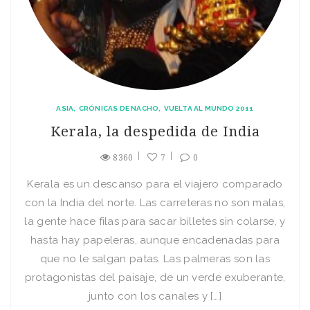
ASIA
CRÓNICAS DE NACHO
VUELTA AL MUNDO 2011
Kerala, la despedida de India
8360
7
0
Kerala es un descanso para el viajero comparado
con la India del norte. Las carreteras no son malas,
la gente hace filas para sacar billetes sin colarse, y
hasta hay papeleras, aunque encadenadas para
que no le salgan patas. Las palmeras son las
protagonistas del paisaje, de un verde exuberante,
junto con los canales y […]