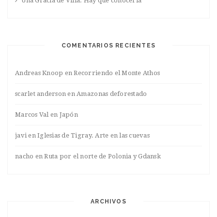
Una Gracia de Villa. Hay que conocerla
COMENTARIOS RECIENTES
Andreas Knoop
en
Recorriendo el Monte Athos
scarlet anderson
en
Amazonas deforestado
Marcos Val
en
Japón
javi
en
Iglesias de Tigray. Arte en las cuevas
nacho
en
Ruta por el norte de Polonia y Gdansk
ARCHIVOS