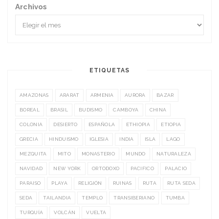
Archivos
ETIQUETAS
AMAZONAS
ARARAT
ARMENIA
AURORA
BAZAR
BOREAL
BRASIL
BUDISMO
CAMBOYA
CHINA
COLONIA
DESIERTO
ESPAÑOLA
ETHIOPIA
ETIOPIA
GRECIA
HINDUISMO
IGLESIA
INDIA
ISLA
LAGO
MEZQUITA
MITO
MONASTERIO
MUNDO
NATURALEZA
NAVIDAD
NEW YORK
ORTODOXO
PACIFICO
PALACIO
PARAISO
PLAYA
RELIGIÓN
RUINAS
RUTA
RUTA SEDA
SEDA
TAILANDIA
TEMPLO
TRANSIBERIANO
TUMBA
TURQUÍA
VOLCÁN
VUELTA