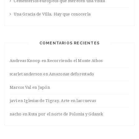
Cementerios europeos que merecen una visita
Una Gracia de Villa. Hay que conocerla
COMENTARIOS RECIENTES
Andreas Knoop
en
Recorriendo el Monte Athos
scarlet anderson
en
Amazonas deforestado
Marcos Val
en
Japón
javi
en
Iglesias de Tigray. Arte en las cuevas
nacho
en
Ruta por el norte de Polonia y Gdansk